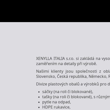
XENYLLA ITALIA s.r.o. si zakládá na vy
zaměřením na detaily při výrobě.
Našimi klienty jsou společnosti z ob
Slovensko, Česká republika, Německo, R
Divize plastových obalů a výrobků pro 
sáčky (na roli či blokované),
tašky (na roli či blokované), s růz
pytle na odpad,
HDPE rukavice,