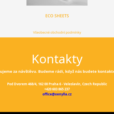
ECO SHEETS
Všeobecné obchodní podmínky
Kontakty
ujeme za návštěvu. Budeme rádi, když nás budete kontakt
Pod Dvorem 468/4, 162 00 Praha 6 - Veleslavín, Czech Republic
+420 603 865 237
office@xenylla.cz